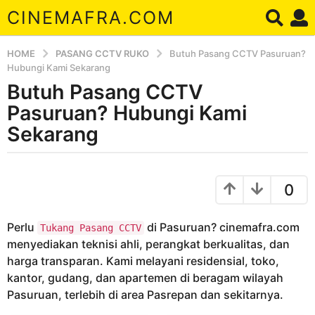
CINEMAFRA.COM
HOME
PASANG CCTV RUKO
Butuh Pasang CCTV Pasuruan?
Hubungi Kami Sekarang
Butuh Pasang CCTV
7
t
Pasuruan? Hubungi Kami
a
Sekarang
h
u
b
n
y
0
a
A
r
g
d
o
Perlu
di Pasuruan? cinemafra.com
Tukang Pasang CCTV
a
7
menyediakan teknisi ahli, perangkat berkualitas, dan
t
harga transparan. Kami melayani residensial, toko,
a
kantor, gudang, dan apartemen di beragam wilayah
h
Pasuruan, terlebih di area Pasrepan dan sekitarnya.
u