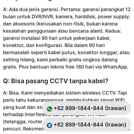
A: Ada dua jenis garansi. Pertama: garansi perangkat 12
bulan untuk DVR/NVR, kamera, harddisk, power supply,
dan aksesoris (kerusakan non-fisik, bukan karena
kesalahan penggunaan atau bencana alam). Kedua:
garansi instalasi 90 hari untuk pekerjaan kabel,
konektor, dan konfigurasi. Bila dalam 90 hari
bermasalah seperti kabel putus, konektor longgar, atau
setting hilang, kami perbaiki gratis ongkos datang
gratis. Plus bantuan teknis free 180 hari via WhatsApp.
Q: Bisa pasang CCTV tanpa kabel?
A: Bisa. Kami menyediakan sistem wireless CCTV. Tapi
perlu tahu kekurangannya: membutuhkan sinyal WiFi
yang kuat dan stabil di semua titik kamera, rentan
+62 899-1844-844 (Irawan)
terhadap interferensi dari perangkat WiFi lain
(tetangga, router, microwave), potensi dijamming
+62 899-1844-844 (Irawan)
pencuri. Rekomendasi kami: Untuk keamanan maksimal