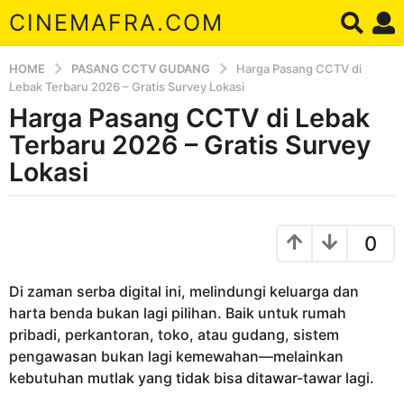
CINEMAFRA.COM
HOME
PASANG CCTV GUDANG
Harga Pasang CCTV di
Lebak Terbaru 2026 – Gratis Survey Lokasi
Harga Pasang CCTV di Lebak
8
b
Terbaru 2026 – Gratis Survey
u
Lokasi
l
a
b
n
y
0
a
A
r
g
d
o
Di zaman serba digital ini, melindungi keluarga dan
a
8
harta benda bukan lagi pilihan. Baik untuk rumah
b
pribadi, perkantoran, toko, atau gudang, sistem
u
pengawasan bukan lagi kemewahan—melainkan
l
kebutuhan mutlak yang tidak bisa ditawar-tawar lagi.
a