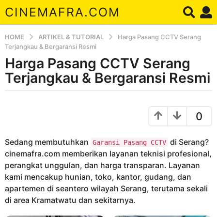
CINEMAFRA.COM
HOME
ARTIKEL & TUTORIAL
Harga Pasang CCTV Serang
Terjangkau & Bergaransi Resmi
Harga Pasang CCTV Serang
8
t
Terjangkau & Bergaransi Resmi
a
h
b
u
y
0
A
n
r
a
d
Sedang membutuhkan
di Serang?
g
Garansi Pasang CCTV
a
cinemafra.com memberikan layanan teknisi profesional,
o
perangkat unggulan, dan harga transparan. Layanan
8
kami mencakup hunian, toko, kantor, gudang, dan
t
apartemen di seantero wilayah Serang, terutama sekali
a
di area Kramatwatu dan sekitarnya.
h
u