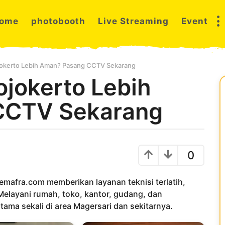
ome
photobooth
Live Streaming
Event
ojokerto Lebih Aman? Pasang CCTV Sekarang
ojokerto Lebih
CCTV Sekarang
0
emafra.com memberikan layanan teknisi terlatih,
Melayani rumah, toko, kantor, gudang, dan
ama sekali di area Magersari dan sekitarnya.