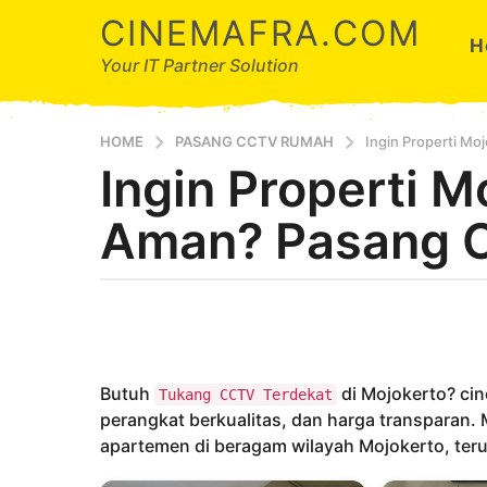
CINEMAFRA.COM
H
Your IT Partner Solution
HOME
PASANG CCTV RUMAH
Ingin Properti M
Ingin Properti M
7
t
Aman? Pasang 
a
h
u
b
n
y
a
A
g
r
d
o
Butuh
di Mojokerto? cin
Tukang CCTV Terdekat
a
7
perangkat berkualitas, dan harga transparan. 
t
apartemen di beragam wilayah Mojokerto, terut
a