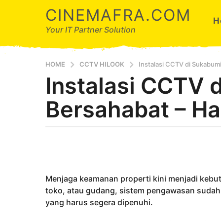
CINEMAFRA.COM
H
Your IT Partner Solution
HOME
CCTV HILOOK
Instalasi CCTV di Sukabumi
Instalasi CCTV 
5
t
Bersahabat – Ha
a
h
u
b
n
y
a
A
g
r
d
o
Menjaga keamanan properti kini menjadi kebu
a
5
toko, atau gudang, sistem pengawasan suda
t
yang harus segera dipenuhi.
a