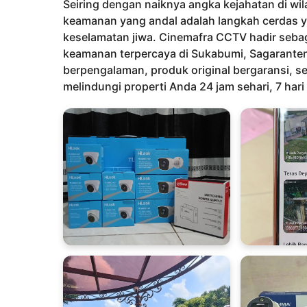
h
Seiring dengan naiknya angka kejahatan di wi
u
keamanan yang andal adalah langkah cerdas y
n
keselamatan jiwa. Cinemafra CCTV hadir sebag
a
keamanan terpercaya di Sukabumi, Sagaranten,
g
berpengalaman, produk original bergaransi, se
o
melindungi properti Anda 24 jam sehari, 7 hari