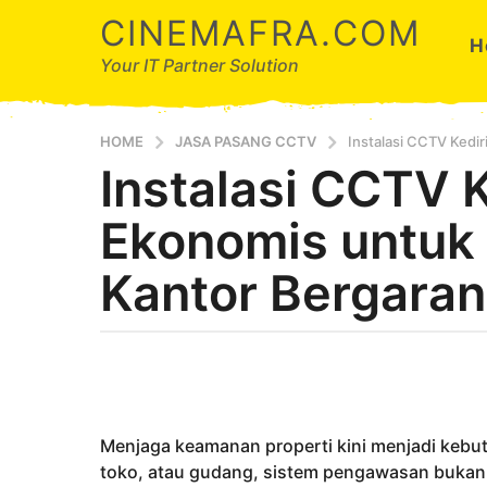
CINEMAFRA.COM
H
Your IT Partner Solution
HOME
JASA PASANG CCTV
Instalasi CCTV Kedi
Instalasi CCTV K
5
t
Ekonomis untuk
a
h
Kantor Bergaran
u
n
a
b
g
y
o
A
5
r
d
t
Menjaga keamanan properti kini menjadi kebut
a
a
toko, atau gudang, sistem pengawasan buka