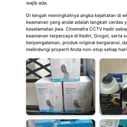
h
wajib ada.
u
n
Di tengah meningkatnya angka kejahatan di wi
a
keamanan yang andal adalah langkah cerdas ya
g
keselamatan jiwa. Cinemafra CCTV hadir seba
o
keamanan terpercaya di Kediri, Grogol, serta 
berpengalaman, produk original bergaransi, da
melindungi properti Anda non-stop setiap hari