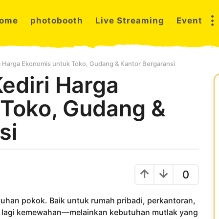
ome
photobooth
Live Streaming
Event
ri Harga Ekonomis untuk Toko, Gudang & Kantor Bergaransi
ediri Harga
 Toko, Gudang &
si
0
uhan pokok. Baik untuk rumah pribadi, perkantoran,
n lagi kemewahan—melainkan kebutuhan mutlak yang