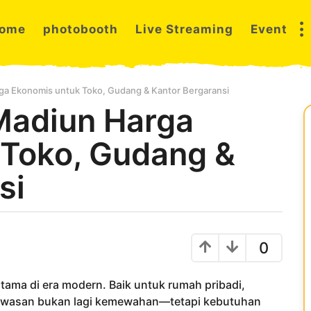
ome
photobooth
Live Streaming
Event
ga Ekonomis untuk Toko, Gudang & Kantor Bergaransi
Madiun Harga
 Toko, Gudang &
si
0
tama di era modern. Baik untuk rumah pribadi,
gawasan bukan lagi kemewahan—tetapi kebutuhan