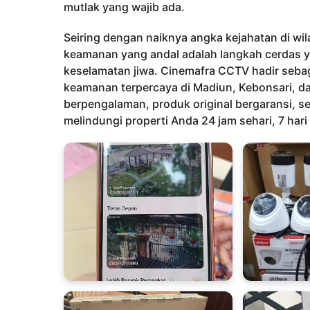
l
mutlak yang wajib ada.
a
n
Seiring dengan naiknya angka kejahatan di wi
a
keamanan yang andal adalah langkah cerdas ya
g
keselamatan jiwa. Cinemafra CCTV hadir seba
o
keamanan terpercaya di Madiun, Kebonsari, da
berpengalaman, produk original bergaransi, se
melindungi properti Anda 24 jam sehari, 7 hari