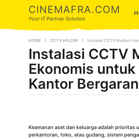
CINEMAFRA.COM
H
Your IT Partner Solution
HOME
CCTV HILOOK
Instalasi CCTV Madiun Har
Instalasi CCTV 
7
b
Ekonomis untuk
u
l
Kantor Bergaran
a
n
a
b
g
y
o
A
7
r
d
b
Keamanan aset dan keluarga adalah prioritas u
a
u
perkantoran, toko, atau gudang, sistem pen