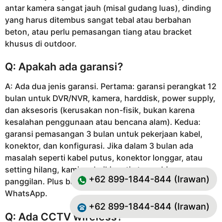
antar kamera sangat jauh (misal gudang luas), dinding
yang harus ditembus sangat tebal atau berbahan
beton, atau perlu pemasangan tiang atau bracket
khusus di outdoor.
Q: Apakah ada garansi?
A: Ada dua jenis garansi. Pertama: garansi perangkat 12
bulan untuk DVR/NVR, kamera, harddisk, power supply,
dan aksesoris (kerusakan non-fisik, bukan karena
kesalahan penggunaan atau bencana alam). Kedua:
garansi pemasangan 3 bulan untuk pekerjaan kabel,
konektor, dan konfigurasi. Jika dalam 3 bulan ada
masalah seperti kabel putus, konektor longgar, atau
setting hilang, kami perbaiki gratis tanpa biaya
+62 899-1844-844 (Irawan)
panggilan. Plus bantuan teknis free 180 hari via
WhatsApp.
+62 899-1844-844 (Irawan)
Q: Ada CCTV wireless?