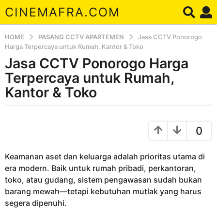
CINEMAFRA.COM
HOME
PASANG CCTV APARTEMEN
Jasa CCTV Ponorogo
Harga Terpercaya untuk Rumah, Kantor & Toko
Jasa CCTV Ponorogo Harga
8
b
Terpercaya untuk Rumah,
u
Kantor & Toko
l
a
b
n
y
0
a
A
r
g
d
o
Keamanan aset dan keluarga adalah prioritas utama di
a
8
era modern. Baik untuk rumah pribadi, perkantoran,
b
toko, atau gudang, sistem pengawasan sudah bukan
u
barang mewah—tetapi kebutuhan mutlak yang harus
l
segera dipenuhi.
a