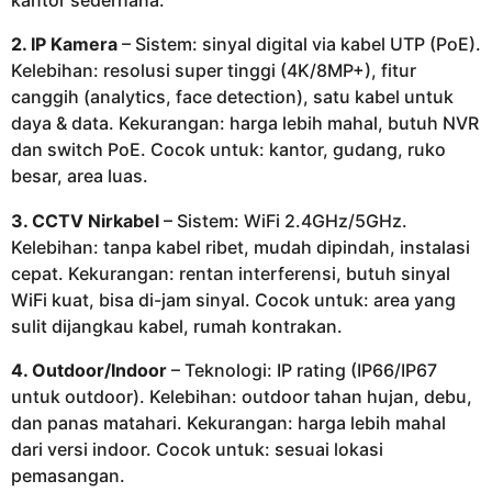
kantor sederhana.
2. IP Kamera
– Sistem: sinyal digital via kabel UTP (PoE).
Kelebihan: resolusi super tinggi (4K/8MP+), fitur
canggih (analytics, face detection), satu kabel untuk
daya & data. Kekurangan: harga lebih mahal, butuh NVR
dan switch PoE. Cocok untuk: kantor, gudang, ruko
besar, area luas.
3. CCTV Nirkabel
– Sistem: WiFi 2.4GHz/5GHz.
Kelebihan: tanpa kabel ribet, mudah dipindah, instalasi
cepat. Kekurangan: rentan interferensi, butuh sinyal
WiFi kuat, bisa di-jam sinyal. Cocok untuk: area yang
sulit dijangkau kabel, rumah kontrakan.
4. Outdoor/Indoor
– Teknologi: IP rating (IP66/IP67
untuk outdoor). Kelebihan: outdoor tahan hujan, debu,
dan panas matahari. Kekurangan: harga lebih mahal
dari versi indoor. Cocok untuk: sesuai lokasi
pemasangan.