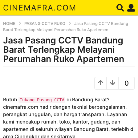
CINEMAFRA.COM
HOME
PASANG CCTV RUKO
Jasa Pasang CCTV Bandung
Barat Terlengkap Melayani Perumahan Ruko Apartemen
Jasa Pasang CCTV Bandung
8
t
Barat Terlengkap Melayani
a
Perumahan Ruko Apartemen
h
u
b
n
y
0
a
A
r
g
d
o
Butuh
di Bandung Barat?
Tukang Pasang CCTV
a
8
cinemafra.com hadir dengan teknisi berpengalaman,
t
perangkat unggulan, dan harga transparan. Layanan
a
kami mencakup rumah, toko, kantor, gudang, dan
h
apartemen di seluruh wilayah Bandung Barat, terlebih di
u
area Cipongkor dan sekitarnya.