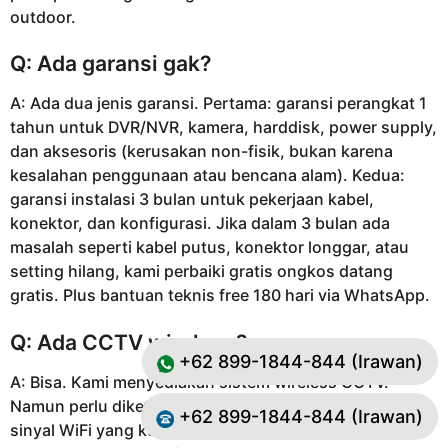
outdoor.
Q: Ada garansi gak?
A: Ada dua jenis garansi. Pertama: garansi perangkat 1
tahun untuk DVR/NVR, kamera, harddisk, power supply,
dan aksesoris (kerusakan non-fisik, bukan karena
kesalahan penggunaan atau bencana alam). Kedua:
garansi instalasi 3 bulan untuk pekerjaan kabel,
konektor, dan konfigurasi. Jika dalam 3 bulan ada
masalah seperti kabel putus, konektor longgar, atau
setting hilang, kami perbaiki gratis ongkos datang
gratis. Plus bantuan teknis free 180 hari via WhatsApp.
Q: Ada CCTV wireless?
+62 899-1844-844 (Irawan)
A: Bisa. Kami menyediakan sistem wireless CCTV.
Namun perlu diketahui kelemahannya: membutuhkan
+62 899-1844-844 (Irawan)
sinyal WiFi yang kuat dan stabil di semua titik kamera,