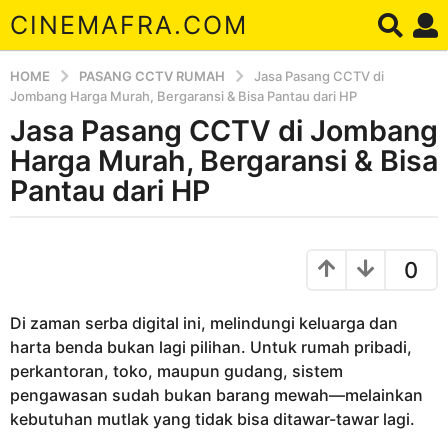
CINEMAFRA.COM
HOME
PASANG CCTV RUMAH
Jasa Pasang CCTV di
Jombang Harga Murah, Bergaransi & Bisa Pantau dari HP
Jasa Pasang CCTV di Jombang
5
t
Harga Murah, Bergaransi & Bisa
a
Pantau dari HP
h
u
b
n
y
0
a
A
r
g
d
o
Di zaman serba digital ini, melindungi keluarga dan
a
5
harta benda bukan lagi pilihan. Untuk rumah pribadi,
t
perkantoran, toko, maupun gudang, sistem
a
pengawasan sudah bukan barang mewah—melainkan
h
kebutuhan mutlak yang tidak bisa ditawar-tawar lagi.
u