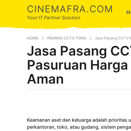
CINEMAFRA.COM
H
Your IT Partner Solution
HOME
PASANG CCTV TOKO
Jasa Pasang CCTV K
Jasa Pasang CC
5
t
Pasuruan Harga 
a
h
Aman
u
n
a
b
g
y
o
A
5
r
d
t
Keamanan aset dan keluarga adalah prioritas 
a
a
perkantoran, toko, atau gudang, sistem pen