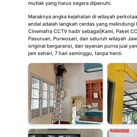
h
mutlak yang harus segera dipenuhi.
u
n
Maraknya angka kejahatan di wilayah perkota
a
andal adalah langkah cerdas yang melindungi 
g
Cinemafra CCTV hadir sebagai|Kami, Paket CC
o
Pasuruan, Purwosari, dan seluruh wilayah Jaw
original bergaransi, dan layanan purna jual ya
jam sehari, 7 hari seminggu, tanpa henti.