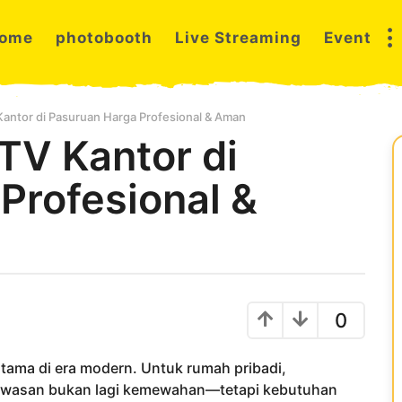
ome
photobooth
Live Streaming
Event
antor di Pasuruan Harga Profesional & Aman
TV Kantor di
Profesional &
0
utama di era modern. Untuk rumah pribadi,
gawasan bukan lagi kemewahan—tetapi kebutuhan