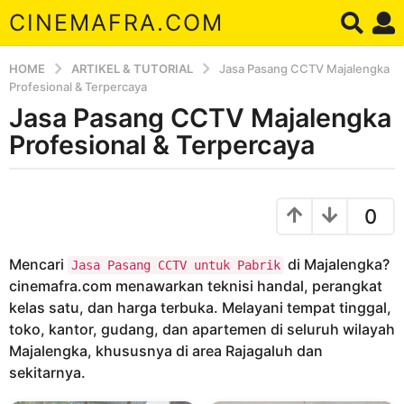
CINEMAFRA.COM
HOME
ARTIKEL & TUTORIAL
Jasa Pasang CCTV Majalengka
Profesional & Terpercaya
Jasa Pasang CCTV Majalengka
7
t
Profesional & Terpercaya
a
h
b
u
y
0
A
n
r
a
d
Mencari
di Majalengka?
g
Jasa Pasang CCTV untuk Pabrik
a
cinemafra.com menawarkan teknisi handal, perangkat
o
kelas satu, dan harga terbuka. Melayani tempat tinggal,
7
toko, kantor, gudang, dan apartemen di seluruh wilayah
t
Majalengka, khususnya di area Rajagaluh dan
a
sekitarnya.
h
u