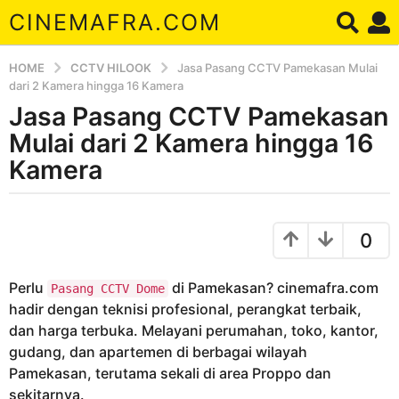
CINEMAFRA.COM
HOME
CCTV HILOOK
Jasa Pasang CCTV Pamekasan Mulai
dari 2 Kamera hingga 16 Kamera
Jasa Pasang CCTV Pamekasan
8
t
Mulai dari 2 Kamera hingga 16
a
Kamera
h
u
b
n
y
0
a
A
r
g
d
o
Perlu
di Pamekasan? cinemafra.com
Pasang CCTV Dome
a
8
hadir dengan teknisi profesional, perangkat terbaik,
t
dan harga terbuka. Melayani perumahan, toko, kantor,
a
gudang, dan apartemen di berbagai wilayah
h
Pamekasan, terutama sekali di area Proppo dan
u
sekitarnya.