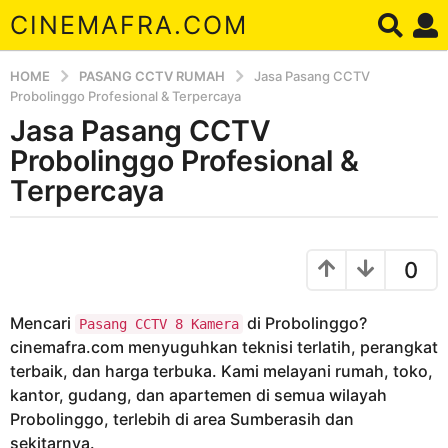
CINEMAFRA.COM
HOME
PASANG CCTV RUMAH
Jasa Pasang CCTV
Probolinggo Profesional & Terpercaya
Jasa Pasang CCTV
6
t
Probolinggo Profesional &
a
Terpercaya
h
u
b
n
y
0
a
A
r
g
d
o
Mencari
di Probolinggo?
Pasang CCTV 8 Kamera
a
6
cinemafra.com menyuguhkan teknisi terlatih, perangkat
t
terbaik, dan harga terbuka. Kami melayani rumah, toko,
a
kantor, gudang, dan apartemen di semua wilayah
h
Probolinggo, terlebih di area Sumberasih dan
u
sekitarnya.