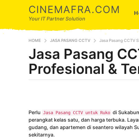
CINEMAFRA.COM
H
Your IT Partner Solution
HOME
JASA PASANG CCTV
Jasa Pasang CCTV Su
Jasa Pasang C
6
t
Profesional & T
a
h
u
b
n
y
a
A
g
r
d
o
Perlu
di Sukabumi
Jasa Pasang CCTV untuk Ruko
a
6
perangkat kelas satu, dan harga terbuka. La
t
gudang, dan apartemen di seantero wilayah S
a
sekitarnya.