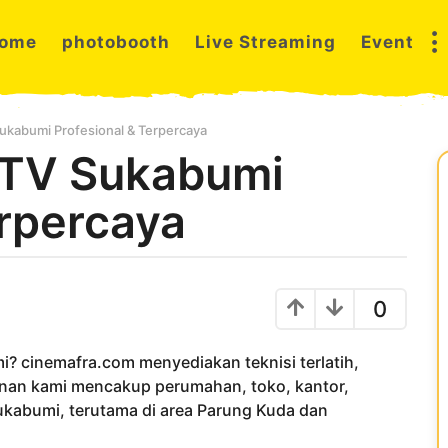
ome
photobooth
Live Streaming
Event
kabumi Profesional & Terpercaya
CTV Sukabumi
erpercaya
0
? cinemafra.com menyediakan teknisi terlatih,
yanan kami mencakup perumahan, toko, kantor,
ukabumi, terutama di area Parung Kuda dan