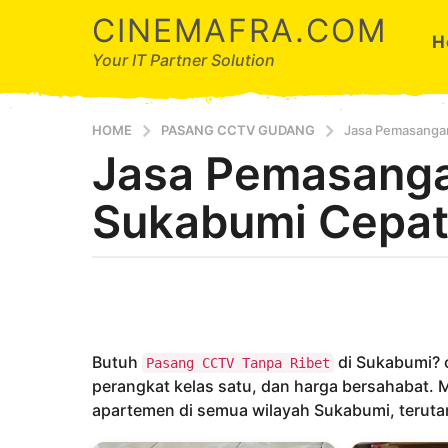
CINEMAFRA.COM
H
Your IT Partner Solution
HOME
PASANG CCTV GUDANG
Jasa Pemasangan
Jasa Pemasang
7
t
Sukabumi Cepat 
a
h
u
b
n
y
a
A
g
r
d
o
Butuh
di Sukabumi? c
Pasang CCTV Tanpa Ribet
a
7
perangkat kelas satu, dan harga bersahabat. 
t
apartemen di semua wilayah Sukabumi, terutam
a