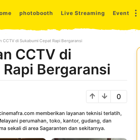
ome
photobooth
Live Streaming
Event
 CCTV di Sukabumi Cepat Rapi Bergaransi
an CCTV di
Rapi Bergaransi
0
inemafra.com memberikan layanan teknisi terlatih,
Melayani perumahan, toko, kantor, gudang, dan
a sekali di area Sagaranten dan sekitarnya.