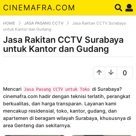
CINEMAFRA.COM
HOME
JASA PASANG CCTV
Jasa Rakitan CCTV Surabaya
untuk Kantor dan Gudang
Jasa Rakitan CCTV Surabaya
5
t
untuk Kantor dan Gudang
a
h
b
u
y
0
A
n
r
a
d
Mencari
di Surabaya?
g
Jasa Pasang CCTV untuk Toko
a
cinemafra.com hadir dengan teknisi terlatih, perangkat
o
berkualitas, dan harga transparan. Layanan kami
5
mencakup residensial, toko, kantor, gudang, dan
t
apartemen di beragam wilayah Surabaya, khususnya di
a
area Genteng dan sekitarnya.
h
u