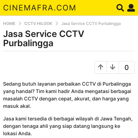
CINEMAFRA.COM
HOME
CCTV HILOOK
Jasa Service CCTV Purbalingga
Jasa Service CCTV
8
b
Purbalingga
u
l
b
a
y
0
A
n
r
a
d
Sedang butuh layanan perbaikan CCTV di Purbalingga
g
a
yang handal? Tim kami hadir Anda mengatasi berbagai
o
masalah CCTV dengan cepat, akurat, dan harga yang
8
masuk akal.
b
u
Jasa kami tersedia di berbagai wilayah di Jawa Tengah,
l
dengan tenaga ahli yang siap datang langsung ke
a
lokasi Anda.
n