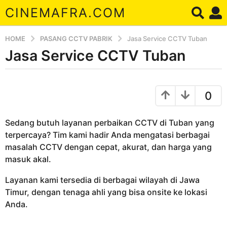
CINEMAFRA.COM
HOME
PASANG CCTV PABRIK
Jasa Service CCTV Tuban
Jasa Service CCTV Tuban
6
t
a
b
y
h
0
A
u
r
n
d
Sedang butuh layanan perbaikan CCTV di Tuban yang
a
a
terpercaya? Tim kami hadir Anda mengatasi berbagai
g
masalah CCTV dengan cepat, akurat, dan harga yang
o
masuk akal.
6
t
Layanan kami tersedia di berbagai wilayah di Jawa
a
Timur, dengan tenaga ahli yang bisa onsite ke lokasi
h
Anda.
u
n