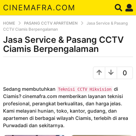
CINEMAFRA.COM
HOME
PASANG CCTV APARTEMEN
Jasa Service & Pasang
CCTV Ciamis Berpengalaman
Jasa Service & Pasang CCTV
8
t
Ciamis Berpengalaman
a
h
b
u
y
0
A
n
r
a
d
Sedang membutuhkan
di
g
Teknisi CCTV Hikvision
a
Ciamis? cinemafra.com memberikan layanan teknisi
o
profesional, perangkat berkualitas, dan harga jelas.
8
Kami melayani hunian, toko, kantor, gudang, dan
t
apartemen di berbagai wilayah Ciamis, terlebih di area
a
Purwadadi dan sekitarnya.
h
u