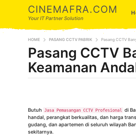
CINEMAFRA.COM
H
Your IT Partner Solution
HOME
PASANG CCTV PABRIK
Pasang CCTV Bany
Pasang CCTV Ba
8
t
Keamanan Andal
a
h
u
b
n
y
a
A
g
r
d
o
Butuh
di Ba
Jasa Pemasangan CCTV Profesional
a
8
handal, perangkat berkualitas, dan harga trans
t
gudang, dan apartemen di seluruh wilayah Bany
a
sekitarnya.