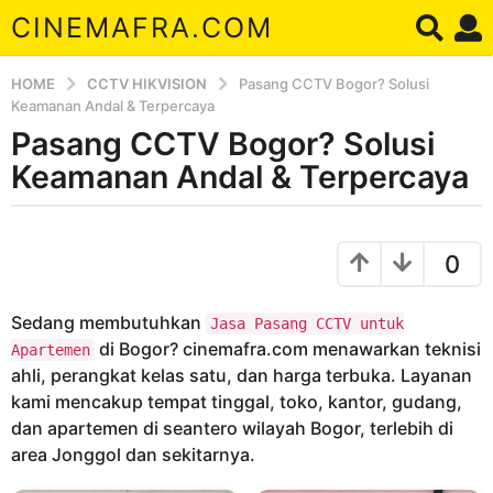
CINEMAFRA.COM
HOME
CCTV HIKVISION
Pasang CCTV Bogor? Solusi
Keamanan Andal & Terpercaya
Pasang CCTV Bogor? Solusi
8
b
Keamanan Andal & Terpercaya
u
l
b
a
y
0
A
n
r
a
d
Sedang membutuhkan
g
Jasa Pasang CCTV untuk
a
di Bogor? cinemafra.com menawarkan teknisi
o
Apartemen
ahli, perangkat kelas satu, dan harga terbuka. Layanan
8
kami mencakup tempat tinggal, toko, kantor, gudang,
b
dan apartemen di seantero wilayah Bogor, terlebih di
u
area Jonggol dan sekitarnya.
l
a