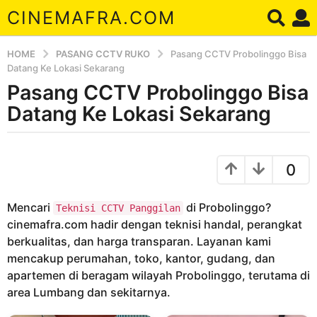
CINEMAFRA.COM
HOME
PASANG CCTV RUKO
Pasang CCTV Probolinggo Bisa
Datang Ke Lokasi Sekarang
Pasang CCTV Probolinggo Bisa
7
t
Datang Ke Lokasi Sekarang
a
h
b
u
y
0
A
n
r
a
d
Mencari
di Probolinggo?
g
Teknisi CCTV Panggilan
a
cinemafra.com hadir dengan teknisi handal, perangkat
o
berkualitas, dan harga transparan. Layanan kami
7
mencakup perumahan, toko, kantor, gudang, dan
t
apartemen di beragam wilayah Probolinggo, terutama di
a
area Lumbang dan sekitarnya.
h
u