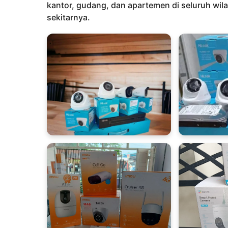
l
kantor, gudang, dan apartemen di seluruh wil
a
sekitarnya.
n
a
g
o