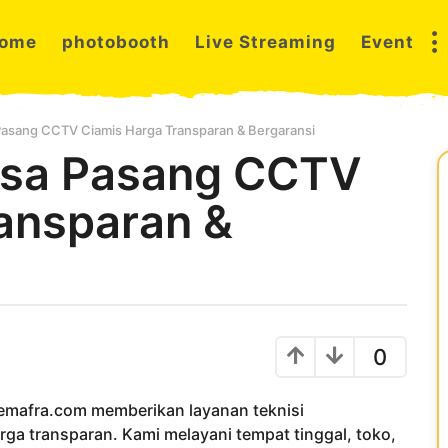
ome
photobooth
Live Streaming
Event
asang CCTV Ciamis Harga Transparan & Bergaransi
asa Pasang CCTV
ansparan &
0
nemafra.com memberikan layanan teknisi
rga transparan. Kami melayani tempat tinggal, toko,