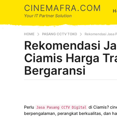
CINEMAFRA.COM
H
Your IT Partner Solution
HOME
PASANG CCTV TOKO
Rekomendasi Jasa P
Rekomendasi J
7
b
Ciamis Harga Tr
u
l
Bergaransi
a
n
a
b
g
y
o
A
7
r
d
b
Perlu
di Ciamis? ci
Jasa Pasang CCTV Digital
a
u
berpengalaman, perangkat berkualitas, dan ha