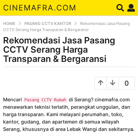
CINEMAFRA.COM
HOME
PASANG CCTV KANTOR
Rekomendasi Jasa Pasang
CCTV Serang Harga Transparan & Bergaransi
Rekomendasi Jasa Pasang
7
t
CCTV Serang Harga
a
Transparan & Bergaransi
h
u
b
n
y
0
a
A
r
g
d
o
Mencari
di Serang? cinemafra.com
Pasang CCTV Rumah
a
7
menawarkan teknisi terlatih, perangkat unggulan, dan
t
harga transparan. Kami melayani perumahan, toko,
a
kantor, gudang, dan apartemen di semua wilayah
h
Serang, khususnya di area Lebak Wangi dan sekitarnya.
u