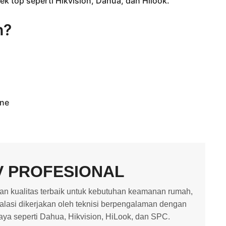
k top seperti Hikvision, Dahua, dan Hilook.
n?
one
V PROFESIONAL
 kualitas terbaik untuk kebutuhan keamanan rumah,
stalasi dikerjakan oleh teknisi berpengalaman dengan
caya seperti Dahua, Hikvision, HiLook, dan SPC.