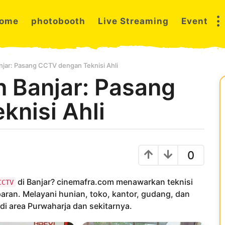
ome
photobooth
Live Streaming
Event
jar: Pasang CCTV dengan Teknisi Ahli
 Banjar: Pasang
nisi Ahli
0
di Banjar? cinemafra.com menawarkan teknisi
CCTV
paran. Melayani hunian, toko, kantor, gudang, dan
 di area Purwaharja dan sekitarnya.