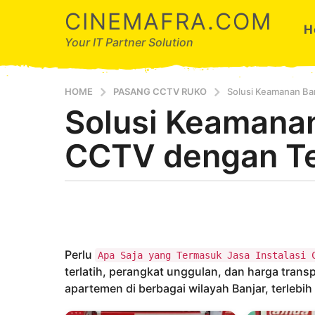
CINEMAFRA.COM
H
Your IT Partner Solution
HOME
PASANG CCTV RUKO
Solusi Keamanan Ban
Solusi Keamanan
7
b
CCTV dengan Tek
u
l
a
b
n
y
a
A
g
r
d
o
Perlu
Apa Saja yang Termasuk Jasa Instalasi 
a
7
terlatih, perangkat unggulan, dan harga trans
b
apartemen di berbagai wilayah Banjar, terlebih
u