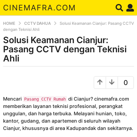
CINEMAFRA.COM
HOME
CCTV DAHUA
Solusi Keamanan Cianjur: Pasang CCTV
dengan Teknisi Ahli
Solusi Keamanan Cianjur:
6
t
Pasang CCTV dengan Teknisi
a
Ahli
h
u
b
n
y
0
a
A
r
g
d
o
Mencari
di Cianjur? cinemafra.com
Pasang CCTV Rumah
a
6
memberikan layanan teknisi profesional, perangkat
t
unggulan, dan harga terbuka. Melayani hunian, toko,
a
kantor, gudang, dan apartemen di seluruh wilayah
h
Cianjur, khususnya di area Kadupandak dan sekitarnya.
u