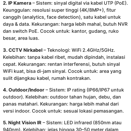
2. IP Kamera
– Sistem: sinyal digital via kabel UTP (PoE).
Keunggulan: resolusi super tinggi (4K/8MP+), fitur
canggih (analytics, face detection), satu kabel untuk
daya & data. Kekurangan: harga lebih mahal, butuh NVR
dan switch PoE. Cocok untuk: kantor, gudang, ruko
besar, area luas.
3. CCTV Nirkabel
– Teknologi: WiFi 2.4GHz/5GHz.
Kelebihan: tanpa kabel ribet, mudah dipindah, instalasi
cepat. Kekurangan: rentan interferensi, butuh sinyal
WiFi kuat, bisa di-jam sinyal. Cocok untuk: area yang
sulit dijangkau kabel, rumah kontrakan.
4. Outdoor/Indoor
– Sistem: IP rating (IP66/IP67 untuk
outdoor). Kelebihan: outdoor tahan hujan, debu, dan
panas matahari. Kekurangan: harga lebih mahal dari
versi indoor. Cocok untuk: sesuai lokasi pemasangan.
5. Night Vision IR
– Sistem: LED infrared (850nm atau
940nm). Kelebihan: jelas hingga 30–50 meter dalam