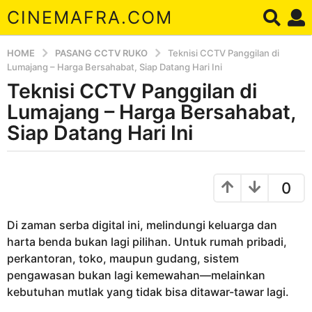
CINEMAFRA.COM
HOME
PASANG CCTV RUKO
Teknisi CCTV Panggilan di
Lumajang – Harga Bersahabat, Siap Datang Hari Ini
Teknisi CCTV Panggilan di
7
b
Lumajang – Harga Bersahabat,
u
Siap Datang Hari Ini
l
a
b
n
y
0
a
A
r
g
d
o
Di zaman serba digital ini, melindungi keluarga dan
a
7
harta benda bukan lagi pilihan. Untuk rumah pribadi,
b
perkantoran, toko, maupun gudang, sistem
u
pengawasan bukan lagi kemewahan—melainkan
l
kebutuhan mutlak yang tidak bisa ditawar-tawar lagi.
a