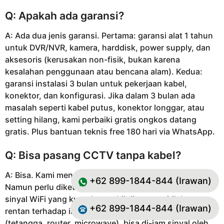
Q: Apakah ada garansi?
A: Ada dua jenis garansi. Pertama: garansi alat 1 tahun
untuk DVR/NVR, kamera, harddisk, power supply, dan
aksesoris (kerusakan non-fisik, bukan karena
kesalahan penggunaan atau bencana alam). Kedua:
garansi instalasi 3 bulan untuk pekerjaan kabel,
konektor, dan konfigurasi. Jika dalam 3 bulan ada
masalah seperti kabel putus, konektor longgar, atau
setting hilang, kami perbaiki gratis ongkos datang
gratis. Plus bantuan teknis free 180 hari via WhatsApp.
Q: Bisa pasang CCTV tanpa kabel?
A: Bisa. Kami menyediakan sistem wireless CCTV.
+62 899-1844-844 (Irawan)
Namun perlu diketahui kelemahannya: membutuhkan
sinyal WiFi yang kuat dan stabil di semua titik kamera,
+62 899-1844-844 (Irawan)
rentan terhadap interferensi dari perangkat WiFi lain
(tetangga, router, microwave), bisa di-jam sinyal oleh