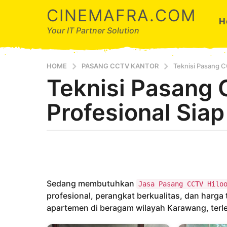
CINEMAFRA.COM
H
Your IT Partner Solution
HOME
PASANG CCTV KANTOR
Teknisi Pasang 
Teknisi Pasang
6
t
Profesional Sia
a
h
u
b
n
y
a
A
g
r
d
o
Sedang membutuhkan
Jasa Pasang CCTV Hilo
a
6
profesional, perangkat berkualitas, dan harga
t
apartemen di beragam wilayah Karawang, terleb
a