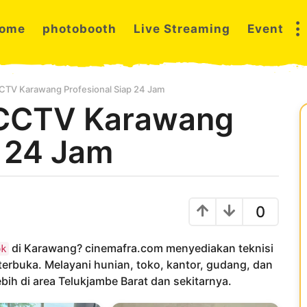
ome
photobooth
Live Streaming
Event
CCTV Karawang Profesional Siap 24 Jam
 CCTV Karawang
p 24 Jam
0
di Karawang? cinemafra.com menyediakan teknisi
ok
 terbuka. Melayani hunian, toko, kantor, gudang, dan
ih di area Telukjambe Barat dan sekitarnya.