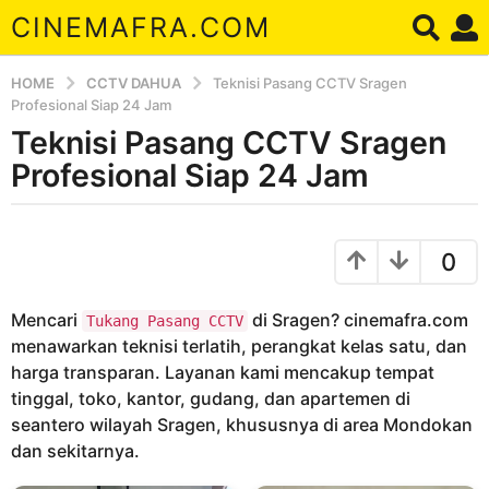
CINEMAFRA.COM
HOME
CCTV DAHUA
Teknisi Pasang CCTV Sragen
Profesional Siap 24 Jam
Teknisi Pasang CCTV Sragen
8
t
Profesional Siap 24 Jam
a
h
b
u
y
0
A
n
r
a
d
Mencari
di Sragen? cinemafra.com
g
Tukang Pasang CCTV
a
menawarkan teknisi terlatih, perangkat kelas satu, dan
o
harga transparan. Layanan kami mencakup tempat
8
tinggal, toko, kantor, gudang, dan apartemen di
t
seantero wilayah Sragen, khususnya di area Mondokan
a
dan sekitarnya.
h
u