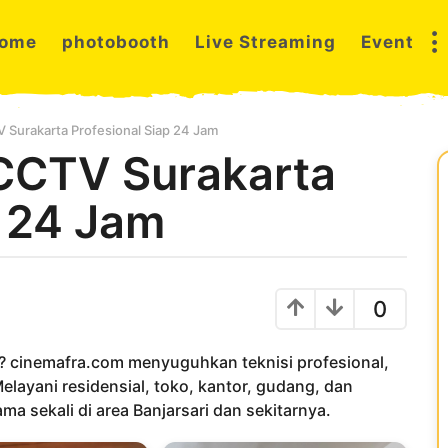
ome
photobooth
Live Streaming
Event
 Surakarta Profesional Siap 24 Jam
 CCTV Surakarta
p 24 Jam
0
? cinemafra.com menyuguhkan teknisi profesional,
elayani residensial, toko, kantor, gudang, dan
ma sekali di area Banjarsari dan sekitarnya.