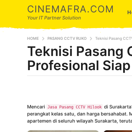
CINEMAFRA.COM
H
Your IT Partner Solution
HOME
PASANG CCTV RUKO
Teknisi Pasang CCTV
Teknisi Pasang
8
t
Profesional Sia
a
h
u
b
n
y
a
A
g
r
d
o
Mencari
di Surakarta
Jasa Pasang CCTV Hilook
a
8
perangkat kelas satu, dan harga bersahabat. M
t
apartemen di seluruh wilayah Surakarta, teruta
a